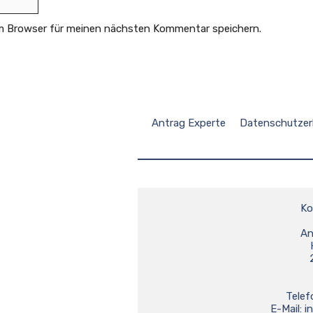
raussetzungen nicht erfüllt sind, falsche oder
r die gesetzliche Frist für die Einreichung
em Browser für meinen nächsten Kommentar speichern.
iung haben Sie das Recht, innerhalb eines
gen. Der Widerspruch muss schriftlich bei der
und sollte gut begründet sein. Es empfiehlt sich,
Antrag Experte
Datenschutzer
ügen, die die Entscheidung beeinflussen könnten.
Ko
An
Telef
E-Mail: 
i