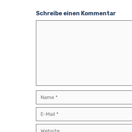
Online-Antragsmöglichkeiten
Schreibe einen Kommentar
Einige AOK-Geschäftsstellen bieten die Opt
Nutzer müssen sich in der Regel im Online
Kommentar
entsprechende Formular digital ausfüllen u
Schritt-für-Schritt Prozess
Erstellen eines Benutzerkontos 
Download und Ausfüllen des ben
Hochladen der erforderlichen Un
Einreichung des Formulars
Name
5. Was passiert, wenn mein A
Krankenversicherungspflicht 
E-
Möglichkeit, Einspruch einz
Mail
Mögliche Gründe für Ablehnung
Website