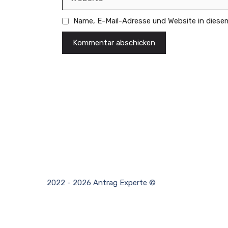
Eine Ablehnung kann erfolgen, wenn die Vo
unvollständige Informationen vorliegen, ode
Name, E-Mail-Adresse und Website in dies
überschritten wurde.
Recht auf Widerspruch
Bei einer Ablehnung des Antrags auf Befre
bestimmten Zeitraumes Widerspruch einzule
zuständigen AOK-Stelle eingereicht werden 
zusätzliche Belege oder Unterlagen beizuf
2022 - 2026 Antrag Experte ©