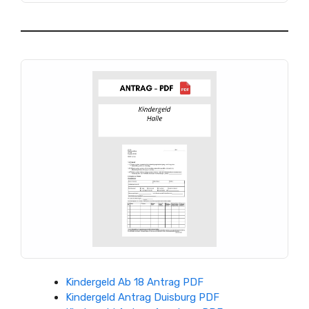
Nachweis über die
Ausfüllanleitung
Krankenversicherung des Kindes
10. Antragformular:
Vollständig
Zur korrekten Ausfüllung des
ausgefülltes Antragsformular für das
Kindergeldantrags sollten Sie sorgfältig alle
Kindergeld
Felder überprüfen und die folgenden Punkte
beachten:
Personalien genau wie in offiziellen
Dokumenten angeben.
Alle Pflichtfelder müssen ausgefüllt
werden.
Achten Sie darauf, keine
widersprüchlichen Informationen
anzugeben.
Überprüfung der Angaben
Nachdem Sie den Antrag ausgefüllt haben,
überprüfen Sie die Daten sorgfältig. Fehler
Kindergeld Ab 18 Antrag PDF
können zu Verzögerungen führen:
Kindergeld Antrag Duisburg PDF
Kontrollieren Sie, ob Ihre