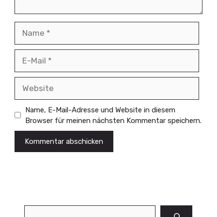
Elektronische Einreichung
In vielen Regionen, einschließlich Halle,
Name
besteht die Möglichkeit, den Kindergeldantrag
elektronisch einzureichen. Dies kann über die
offizielle Website der Bundesagentur für Arbeit
E-
erfolgen, wo Sie ebenfalls ein Benutzerkonto
Mail
erstellen und den Antrag digital übermitteln
Website
können.
Name, E-Mail-Adresse und Website in diesem
Browser für meinen nächsten Kommentar speichern.
4. Wie lange dauert die
Bearbeitung meines
Kindergeldantrags in Halle und
wie werde ich über den Status
informiert?
Bearbeitungszeit
Suchen
Die Bearbeitungszeit für Kindergeldanträge