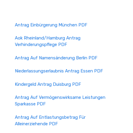
Einspruch einlegen
Wenn Ihr Antrag abgelehnt wird oder Sie mit
Antrag Einbürgerung München PDF
der Höhe des bewilligten Kindergeldes nicht
einverstanden sind, haben Sie das Recht,
Aok Rheinland/Hamburg Antrag
innerhalb einer Frist von einem Monat nach
Verhinderungspflege PDF
Zugang des Bescheides Einspruch einzulegen.
Dieser Einspruch muss schriftlich bei der
Antrag Auf Namensänderung Berlin PDF
zuständigen Familienkasse eingereicht werden.
Weitere Schritte
Niederlassungserlaubnis Antrag Essen PDF
Falls der Einspruch abgelehnt wird, können Sie
Kindergeld Antrag Duisburg PDF
Klage beim zuständigen Sozialgericht erheben.
Es empfiehlt sich, für diese Schritte eventuell
Antrag Auf Vermögenswirksame Leistungen
eine Rechtsberatung in Anspruch zu nehmen.
Sparkasse PDF
Antrag Auf Entlastungsbetrag Für
Alleinerziehende PDF